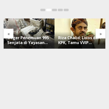
«
»
Geger Penemuan 995
Riza Chalid; Lolos dari
Senjata di Yayasan
KPK, Tamu VVIP
Sekolah Swasta
Pernikahan Gibran
dan Berkas
Korupsinya Masih di
Kejagung