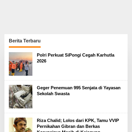
Berita Terbaru
K
Polri Perkuat SiPongi Cegah Karhutla
E
2026
A
D
I
L
A
N
Geger Penemuan 995 Senjata di Yayasan
Sekolah Swasta
Riza Chalid; Lolos dari KPK, Tamu VVIP
Pernikahan Gibran dan Berkas