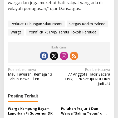
warga dan juga merebut hati rakyat yang ada di
wilayah penugasan,” ujar Dansatgas.
Perkuat Hubungan Silaturahmi
Satgas Kodim Yalimo
Warga
Yonif RK 751/VJS Temui Tokoh Pemuda
Ikuti Kami
N
Pos sebelumnya
Pos berikutnya
Mau Tawuran, Remaja 13
77 Anggota Hadir Secara
a
Tahun Bawa Clurit
Fisik, DPR Setuju RUU IKN
Jadi UU
v
i
Posting Terkait
g
a
Warga Kampung Bayam
Puluhan Prajurit Dan
Laporkan Pj Gubernur DKI
Warga “Saling Tebas” di
s
ke Ombudsman
Lapangan Ulakan