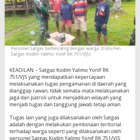
Y
a
l
i
m
o
Y
o
Personel Satgas berbincamg dengan warga. (Foto.Pen
n
Satgas Kodim Yalimo Yonif RK 751/VJS)
i
f
R
KEADILAN – Satgas Kodim Yalimo Yonif RK
K
751/VJS yang mendapatkan kepercayaan
7
5
melaksanakan tugas pengamanan di daerah yang
1
dianggap rawan, tidak semata-mata melaksanakan
/
jaga dan patroli untuk menjadikan wilayah yang
V
menjadi tugas dan tanggung jawab tetap aman.
J
S
T
Tugas lain yang juga dilaksanakan oleh Satgas
e
adalah dengan melakukan pembinaan teritorial
m
terhadap warga seperti yang dilaksanakan oleh
u
personel Satgas Kodim Yalimo Yonif RK 751/VJS
i