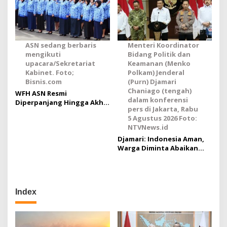
ASN sedang berbaris
Menteri Koordinator
mengikuti
Bidang Politik dan
upacara/Sekretariat
Keamanan (Menko
Kabinet. Foto;
Polkam) Jenderal
Bisnis.com
(Purn) Djamari
Chaniago (tengah)
WFH ASN Resmi
dalam konferensi
Diperpanjang Hingga Akhir
pers di Jakarta, Rabu
September 2026
5 Agustus 2026 Foto:
NTVNews.id
Djamari: Indonesia Aman,
Warga Diminta Abaikan
Hoaks
Index