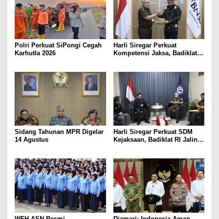
Polri Perkuat SiPongi Cegah
Harli Siregar Perkuat
Karhutla 2026
Kompetensi Jaksa, Badiklat
Kejaksaan RI Gandeng BNSP
Wujudkan Sertifikasi
Profesional
Sidang Tahunan MPR Digelar
Harli Siregar Perkuat SDM
14 Agustus
Kejaksaan, Badiklat RI Jalin
Kerja Sama Strategis dengan
LAN RI
WFH ASN Resmi
Djamari: Indonesia Aman,