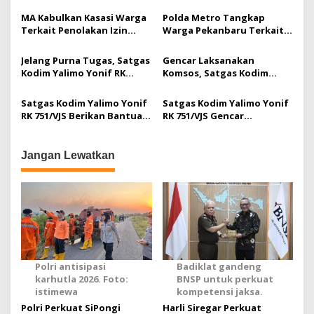
i
MA Kabulkan Kasasi Warga
Polda Metro Tangkap
p
Terkait Penolakan Izin
Warga Pekanbaru Terkait
Tambang
Konten Ferdy Sambo
o
Jelang Purna Tugas, Satgas
Gencar Laksanakan
s
Kodim Yalimo Yonif RK
Komsos, Satgas Kodim
751/VJS Temui Tokoh
Yalimo Yonif RK 751/VJS
Pemuda dan Warga
Dapat Tempat di Hati
Satgas Kodim Yalimo Yonif
Satgas Kodim Yalimo Yonif
Warga
RK 751/VJS Berikan Bantuan
RK 751/VJS Gencar
Alat Musik
Memeriksa Kesehatan
Masyarakat
Jangan Lewatkan
Polri antisipasi
Badiklat gandeng
karhutla 2026. Foto:
BNSP untuk perkuat
istimewa
kompetensi jaksa.
Polri Perkuat SiPongi
Harli Siregar Perkuat