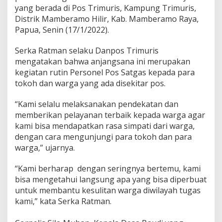
yang berada di Pos Trimuris, Kampung Trimuris,
T
o
Distrik Mamberamo Hilir, Kab. Mamberamo Raya,
k
Papua, Senin (17/1/2022).
o
h
Serka Ratman selaku Danpos Trimuris
P
mengatakan bahwa anjangsana ini merupakan
e
m
kegiatan rutin Personel Pos Satgas kepada para
u
tokoh dan warga yang ada disekitar pos.
d
a
“Kami selalu melaksanakan pendekatan dan
d
memberikan pelayanan terbaik kepada warga agar
a
n
kami bisa mendapatkan rasa simpati dari warga,
W
dengan cara mengunjungi para tokoh dan para
a
warga,” ujarnya.
r
g
“Kami berharap dengan seringnya bertemu, kami
a
bisa mengetahui langsung apa yang bisa diperbuat
untuk membantu kesulitan warga diwilayah tugas
kami,” kata Serka Ratman.