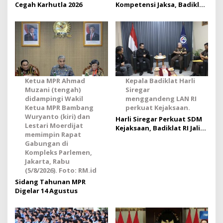
Cegah Karhutla 2026
Kompetensi Jaksa, Badiklat
Kejaksaan RI Gandeng BNSP
Wujudkan Sertifikasi
Profesional
Ketua MPR Ahmad
Kepala Badiklat Harli
Muzani (tengah)
Siregar
didampingi Wakil
menggandeng LAN RI
Ketua MPR Bambang
perkuat Kejaksaan.
Wuryanto (kiri) dan
Harli Siregar Perkuat SDM
Lestari Moerdijat
Kejaksaan, Badiklat RI Jalin
memimpin Rapat
Kerja Sama Strategis
Gabungan di
dengan LAN RI
Kompleks Parlemen,
Jakarta, Rabu
(5/8/2026). Foto: RM.id
Sidang Tahunan MPR
Digelar 14 Agustus