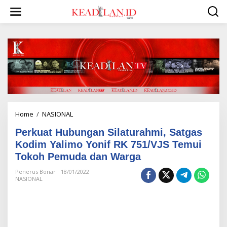
L
e
w
a
t
i
k
e
k
o
n
t
e
Home
/
NASIONAL
P
n
e
Perkuat Hubungan Silaturahmi, Satgas
r
k
Kodim Yalimo Yonif RK 751/VJS Temui
u
Tokoh Pemuda dan Warga
a
t
Penerus Bonar
18/01/2022
H
NASIONAL
u
b
u
n
g