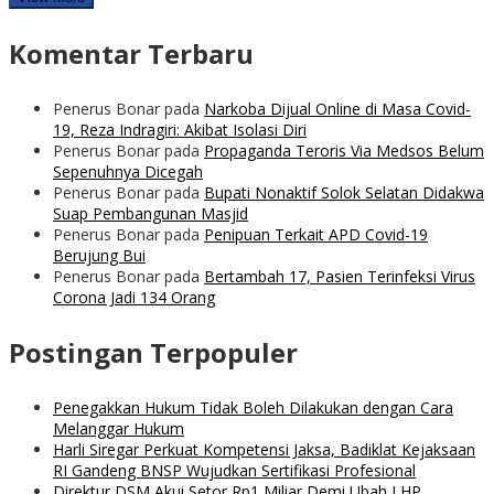
Komentar Terbaru
Penerus Bonar
pada
Narkoba Dijual Online di Masa Covid-
19, Reza Indragiri: Akibat Isolasi Diri
Penerus Bonar
pada
Propaganda Teroris Via Medsos Belum
Sepenuhnya Dicegah
Penerus Bonar
pada
Bupati Nonaktif Solok Selatan Didakwa
Suap Pembangunan Masjid
Penerus Bonar
pada
Penipuan Terkait APD Covid-19
Berujung Bui
Penerus Bonar
pada
Bertambah 17, Pasien Terinfeksi Virus
Corona Jadi 134 Orang
Postingan Terpopuler
Penegakkan Hukum Tidak Boleh Dilakukan dengan Cara
Melanggar Hukum
Harli Siregar Perkuat Kompetensi Jaksa, Badiklat Kejaksaan
RI Gandeng BNSP Wujudkan Sertifikasi Profesional
Direktur DSM Akui Setor Rp1 Miliar Demi Ubah LHP