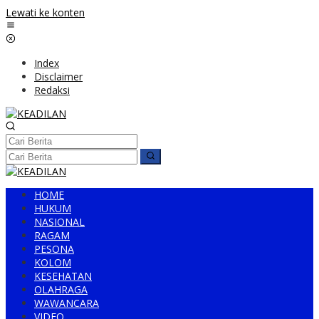
Lewati ke konten
Index
Disclaimer
Redaksi
HOME
HUKUM
NASIONAL
RAGAM
PESONA
KOLOM
KESEHATAN
OLAHRAGA
WAWANCARA
VIDEO