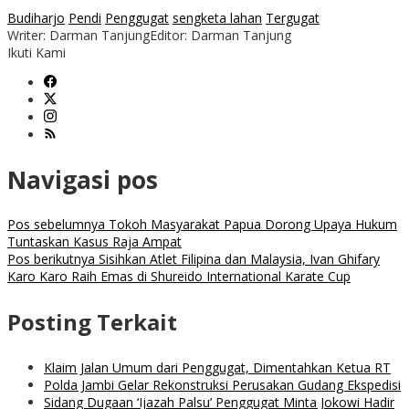
Budiharjo
Pendi
Penggugat
sengketa lahan
Tergugat
Writer: Darman Tanjung
Editor: Darman Tanjung
Ikuti Kami
Navigasi pos
Pos sebelumnya
Tokoh Masyarakat Papua Dorong Upaya Hukum
Tuntaskan Kasus Raja Ampat
Pos berikutnya
Sisihkan Atlet Filipina dan Malaysia, Ivan Ghifary
Karo Karo Raih Emas di Shureido International Karate Cup
Posting Terkait
Klaim Jalan Umum dari Penggugat, Dimentahkan Ketua RT
Polda Jambi Gelar Rekonstruksi Perusakan Gudang Ekspedisi
Sidang Dugaan ‘Ijazah Palsu’ Penggugat Minta Jokowi Hadir