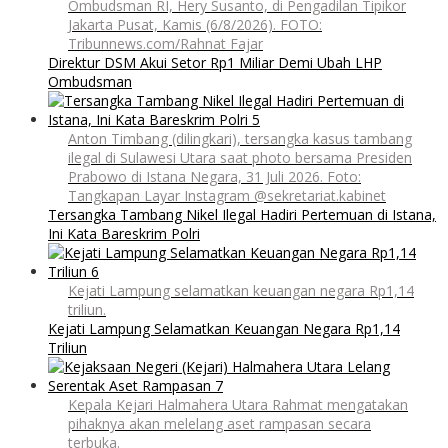
Ombudsman RI, Hery Susanto, di Pengadilan Tipikor
Jakarta Pusat, Kamis (6/8/2026). FOTO:
Tribunnews.com/Rahnat Fajar
Direktur DSM Akui Setor Rp1 Miliar Demi Ubah LHP
Ombudsman
Anton Timbang (dilingkari), tersangka kasus tambang
ilegal di Sulawesi Utara saat photo bersama Presiden
Prabowo di Istana Negara, 31 Juli 2026. Foto:
Tangkapan Layar Instagram @sekretariat.kabinet
Tersangka Tambang Nikel Ilegal Hadiri Pertemuan di Istana,
Ini Kata Bareskrim Polri
Kejati Lampung selamatkan keuangan negara Rp1,14
triliun.
Kejati Lampung Selamatkan Keuangan Negara Rp1,14
Triliun
Kepala Kejari Halmahera Utara Rahmat mengatakan
pihaknya akan melelang aset rampasan secara
terbuka.