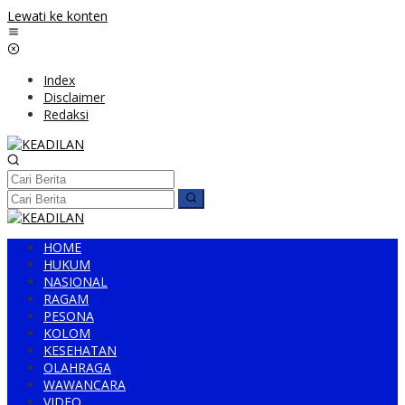
Lewati ke konten
Index
Disclaimer
Redaksi
HOME
HUKUM
NASIONAL
RAGAM
PESONA
KOLOM
KESEHATAN
OLAHRAGA
WAWANCARA
VIDEO