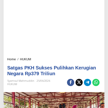
Home
/
HUKUM
S
a
Satgas PKH Sukses Pulihkan Kerugian
t
g
Negara Rp379 Triliun
a
s
Syamsul Mahmuddin
25/06/2026
HUKUM
P
K
H
S
u
k