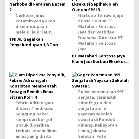
s
i
Narkoba jenis
Hartono Tanuwidjaja
p
ketamin yang akan
Kuasa Hukum PT
o
diselundupkan
Matahari Sentosa
melalui jalur laut.
Jaya dan Vashdev
s
Dhalamal Direktur PT
TNI AL Gagalkan
Matahari Sentosa
Penyelundupan 1,3 Ton
Jaya.
Narkoba di Perairan Batam
PT Matahari Sentosa Jaya
Klaim Jadi Korban Eksekusi
Sepihak oleh Oknum SPSI
Polisi menemukan 995
senjata, termasuk
Febrie Adriansyah
airsoft gun dan
dibawa Timdiksus
senjata api, di
Kejagung pakai
yayasan sekolah
rompi dan borgol
swasta di Pondok
untuk diperiksa
Pinang, Kebayoran
terkait kepemilikan
Lama, Jakarta
emas yamg disita
Selatan. Foto: