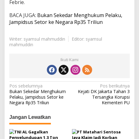
Febrie.
BACA JUGA:
Bukan Sekedar Menghukum Pelaku,
Jampidsus Setor ke Negara Rp35 Triliun
Writer: syamsul mahmuddin
Editor: syamsul
mahmuddin
Ikuti Kami
N
Pos sebelumnya
Pos berikutnya
Bukan Sekedar Menghukum
Kejati DK Jakarta Tahan 3
a
Pelaku, Jampidsus Setor ke
Tersangka Korupsi
Negara Rp35 Triliun
Kementeri PU
v
i
Jangan Lewatkan
g
a