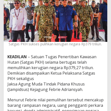
s
e
s
P
u
l
i
h
k
a
Satgas PKH sukses pulihkan kerugian negara Rp379 triliun.
n
K
KEADILAN
– Satuan Tugas Penertiban Kawasan
e
r
Hutan (Satgas PKH) selama bertugas telah
u
memulihkan kerugian negara Rp379,27 triliun.
g
Demikian disampaikan Ketua Pelaksana Satgas
i
PKH sekaligus
a
n
Jaksa Agung Muda Tindak Pidana Khusus
N
(Jampidsus) Kejagung Febrie Adriansyah.
e
g
Menurut Febrie nilai pemulihan tersebut mencakup
a
barang rampasan negara, uang pengganti perkara
r
a
korupsi, denda administratif, penerimaan negara