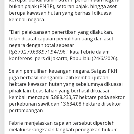
R
bukan pajak (PNBP), setoran pajak, hingga aset
p
berupa kawasan hutan yang berhasil dikuasai
3
kembali negara.
7
9
T
“Dari pelaksanaan penertiban yang dilakukan,
r
telah dicatat capaian pemulihan uang dan aset
i
negara dengan total sebesar
l
Rp379.279.638.971.947,96,” kata Febrie dalam
i
konferensi pers di Jakarta, Rabu lalu (24/6/2026).
u
n
Selain pemulihan keuangan negara, Satgas PKH
juga berhasil mengambil alih kembali jutaan
hektare kawasan hutan yang sebelumnya dikuasai
pihak lain. Luas lahan yang berhasil dikuasai
kembali mencapai 5.888.233,57 hektare pada sektor
perkebunan sawit dan 13.634,08 hektare di sektor
pertambangan.
Febrie menjelaskan capaian tersebut diperoleh
melalui serangkaian langkah penegakan hukum.