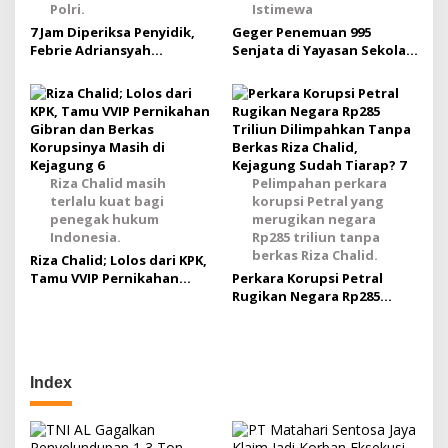
Polri.
Istimewa
7 Jam Diperiksa Penyidik,
Geger Penemuan 995
Febrie Adriansyah
Senjata di Yayasan Sekolah
Konsisten Membantah
Swasta
Sebagai Pemilik Emas
Sitaan Polri
Riza Chalid masih
Pelimpahan perkara
terlalu kuat bagi
korupsi Petral yang
penegak hukum
merugikan negara
Indonesia.
Rp285 triliun tanpa
berkas Riza Chalid.
Riza Chalid; Lolos dari KPK,
Tamu VVIP Pernikahan
Perkara Korupsi Petral
Gibran dan Berkas
Rugikan Negara Rp285
Korupsinya Masih di
Triliun Dilimpahkan Tanpa
Kejagung
Berkas Riza Chalid,
Kejagung Sudah Tiarap?
Index