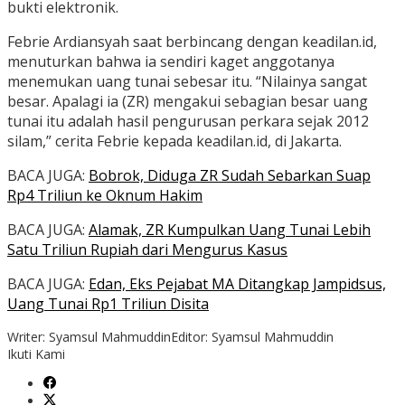
bukti elektronik.
Febrie Ardiansyah saat berbincang dengan keadilan.id,
menuturkan bahwa ia sendiri kaget anggotanya
menemukan uang tunai sebesar itu. “Nilainya sangat
besar. Apalagi ia (ZR) mengakui sebagian besar uang
tunai itu adalah hasil pengurusan perkara sejak 2012
silam,” cerita Febrie kepada keadilan.id, di Jakarta.
BACA JUGA:
Bobrok, Diduga ZR Sudah Sebarkan Suap
Rp4 Triliun ke Oknum Hakim
BACA JUGA:
Alamak, ZR Kumpulkan Uang Tunai Lebih
Satu Triliun Rupiah dari Mengurus Kasus
BACA JUGA:
Edan, Eks Pejabat MA Ditangkap Jampidsus,
Uang Tunai Rp1 Triliun Disita
Writer: Syamsul Mahmuddin
Editor: Syamsul Mahmuddin
Ikuti Kami