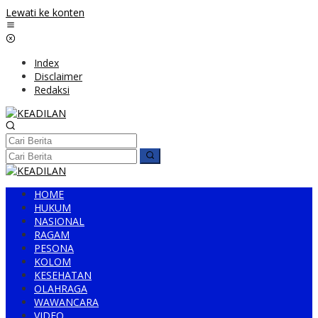
Lewati ke konten
Index
Disclaimer
Redaksi
HOME
HUKUM
NASIONAL
RAGAM
PESONA
KOLOM
KESEHATAN
OLAHRAGA
WAWANCARA
VIDEO