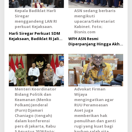
Kepala Badiklat Harli
ASN sedang berbaris
Siregar
mengikuti
menggandeng LAN RI
upacara/Sekretariat
perkuat Kejaksaan.
Kabinet. Foto;
Bisnis.com
Harli Siregar Perkuat SDM
Kejaksaan, Badiklat RI Jalin
WFH ASN Resmi
Kerja Sama Strategis
Diperpanjang Hingga Akhir
dengan LAN RI
September 2026
Menteri Koordinator
Advokat Firman
Bidang Politik dan
Wijaya
Keamanan (Menko
mengingatkan agar
Polkam) Jenderal
RUU Peramoasan
(Purn) Djamari
Aset juga
Chaniago (tengah)
memberikan hak
dalam konferensi
pemulihan dan ganti
pers di Jakarta, Rabu
rugi yang kuat bagi
5 Agustus 2026 Foto:
korban salah sita.