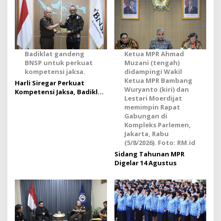
Badiklat gandeng
Ketua MPR Ahmad
BNSP untuk perkuat
Muzani (tengah)
kompetensi jaksa.
didampingi Wakil
Ketua MPR Bambang
Harli Siregar Perkuat
Wuryanto (kiri) dan
Kompetensi Jaksa, Badiklat
Lestari Moerdijat
Kejaksaan RI Gandeng BNSP
memimpin Rapat
Wujudkan Sertifikasi
Gabungan di
Profesional
Kompleks Parlemen,
Jakarta, Rabu
(5/8/2026). Foto: RM.id
Sidang Tahunan MPR
Digelar 14 Agustus