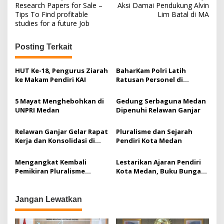
Research Papers for Sale –
Aksi Damai Pendukung Alvin
a
Tips To Find profitable
Lim Batal di MA
studies for a future Job
v
i
Posting Terkait
g
a
HUT Ke-18, Pengurus Ziarah
BaharKam Polri Latih
ke Makam Pendiri KAI
Ratusan Personel di
s
Medan, Siap Amankan
i
Destinasi Wisata Super
5 Mayat Menghebohkan di
Gedung Serbaguna Medan
Prioritas Danau Toba
p
UNPRI Medan
Dipenuhi Relawan Ganjar
o
Relawan Ganjar Gelar Rapat
Pluralisme dan Sejarah
s
Kerja dan Konsolidasi di
Pendiri Kota Medan
Medan
Mengangkat Kembali
Lestarikan Ajaran Pendiri
Pemikiran Pluralisme
Kota Medan, Buku Bunga
Pendiri Kota Medan Melalui
Rampai Guru Patimpus
Pendidikan
Diluncurkan
Jangan Lewatkan