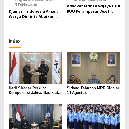
NTVNews.id
Advokat Firman Wijaya Usul
Djamari: Indonesia Aman,
RUU Perampasan Aset
Warga Diminta Abaikan
Harus Berikan Juga Hak
Hoaks
Pemulihan dan Ganti Rugi
yang Kuat Bagi Korban
Salah Sita
Index
Harli Siregar Perkuat
Sidang Tahunan MPR Digelar
Kompetensi Jaksa, Badiklat
14 Agustus
Kejaksaan RI Gandeng BNSP
Wujudkan Sertifikasi
Profesional