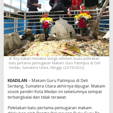
a
m
P
e
n
d
i
r
i
K
o
t
a
dr Roy Kaban menabur bunga sebelum acara peletakan
M
batu pertama pemugaran Makam Guru Patimpus di Deli
e
Serdan, Sumatera Utara, Minggu (23/10/2022).
d
a
KEADILAN
– Makam Guru Patimpus di Deli
n
Serdang, Sumatera Utara akhirnya dipugar. Makam
sosok pendiri Kota Medan ini sebelumnya sempat
terbangkalai dan tidak terawat.
Peletakan batu pertama pemugaran makam