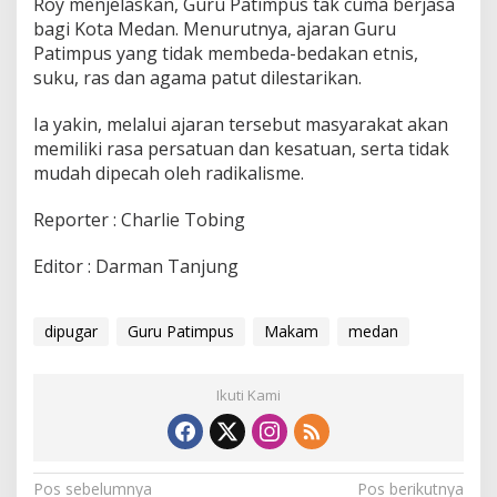
Roy menjelaskan, Guru Patimpus tak cuma berjasa
bagi Kota Medan. Menurutnya, ajaran Guru
Patimpus yang tidak membeda-bedakan etnis,
suku, ras dan agama patut dilestarikan.
Ia yakin, melalui ajaran tersebut masyarakat akan
memiliki rasa persatuan dan kesatuan, serta tidak
mudah dipecah oleh radikalisme.
Reporter : Charlie Tobing
Editor : Darman Tanjung
dipugar
Guru Patimpus
Makam
medan
Ikuti Kami
N
Pos sebelumnya
Pos berikutnya