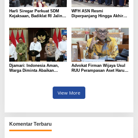
Harli Siregar Perkuat SDM
WFH ASN Resmi
Kejaksaan, Badiklat RI Jalin
Diperpanjang Hingga Akhir
Kerja Sama Strategis dengan
September 2026
LAN RI
Djamari: Indonesia Aman,
Advokat Firman Wijaya Usul
Warga Diminta Abaikan
RUU Perampasan Aset Harus
Hoaks
Berikan Juga Hak Pemulihan
dan Ganti Rugi yang Kuat
Bagi Korban Salah Sita
View More
Komentar Terbaru