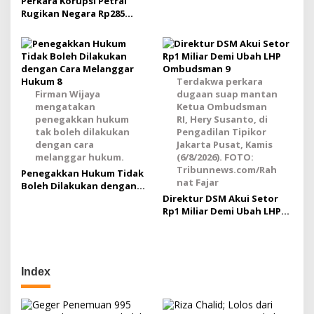
Perkara Korupsi Petral
Rugikan Negara Rp285
Triliun Dilimpahkan Tanpa
Berkas Riza Chalid,
Kejagung Sudah Tiarap?
Terdakwa perkara
Firman Wijaya
dugaan suap mantan
mengatakan
Ketua Ombudsman
penegakkan hukum
RI, Hery Susanto, di
tak boleh dilakukan
Pengadilan Tipikor
dengan cara
Jakarta Pusat, Kamis
melanggar hukum.
(6/8/2026). FOTO:
Tribunnews.com/Rah
Penegakkan Hukum Tidak
nat Fajar
Boleh Dilakukan dengan
Cara Melanggar Hukum
Direktur DSM Akui Setor
Rp1 Miliar Demi Ubah LHP
Ombudsman
Index