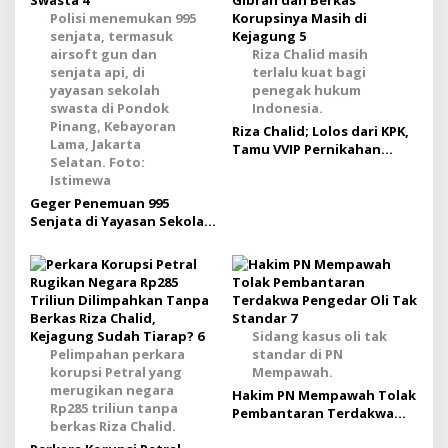
Polisi menemukan 995
senjata, termasuk
airsoft gun dan
Riza Chalid masih
senjata api, di
terlalu kuat bagi
yayasan sekolah
penegak hukum
swasta di Pondok
Indonesia.
Pinang, Kebayoran
Riza Chalid; Lolos dari KPK,
Lama, Jakarta
Tamu VVIP Pernikahan
Selatan. Foto:
Gibran dan Berkas
Istimewa
Korupsinya Masih di
Geger Penemuan 995
Kejagung
Senjata di Yayasan Sekolah
Swasta
Sidang kasus oli tak
Pelimpahan perkara
standar di PN
korupsi Petral yang
Mempawah.
merugikan negara
Hakim PN Mempawah Tolak
Rp285 triliun tanpa
Pembantaran Terdakwa
berkas Riza Chalid.
Pengedar Oli Tak Standar