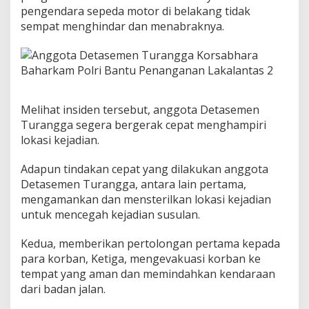
pengendara sepeda motor di belakang tidak
a
k
sempat menghindar dan menabraknya.
a
l
a
n
t
a
Melihat insiden tersebut, anggota Detasemen
s
Turangga segera bergerak cepat menghampiri
lokasi kejadian.
Adapun tindakan cepat yang dilakukan anggota
Detasemen Turangga, antara lain pertama,
mengamankan dan mensterilkan lokasi kejadian
untuk mencegah kejadian susulan.
Kedua, memberikan pertolongan pertama kepada
para korban, Ketiga, mengevakuasi korban ke
tempat yang aman dan memindahkan kendaraan
dari badan jalan.