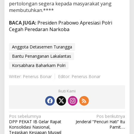
pertolongan segera kepada masyarakat yang
membutuhkan.****
BACA JUGA:
Presiden Prabowo Apresiasi Polri
Cegah Peredaran Narkoba
Anggota Detasemen Turangga
Bantu Penanganan Lakalantas
Korsabhara Baharkam Polri
Writer: Penerus Bonar
Editor: Penerus Bonar
Ikuti Kami
N
Pos sebelumnya
Pos berikutnya
DPP PEKAT IB Gelar Rapat
Jenderal “Pencuri Hati” Itu
a
Konsolidasi Nasional,
Pamit….
Tegaskan Kesiapan Muswil