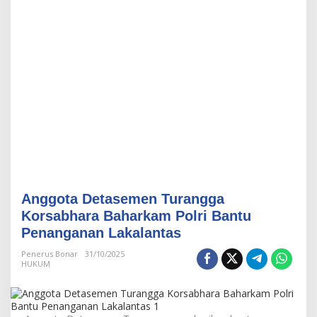
m
e
n
T
u
r
a
n
g
g
a
K
o
r
s
Anggota Detasemen Turangga
a
b
Korsabhara Baharkam Polri Bantu
h
Penanganan Lakalantas
a
r
Penerus Bonar
31/10/2025
a
HUKUM
B
a
h
a