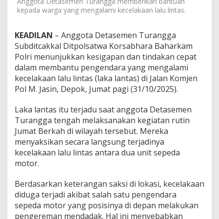
Anggota Detasemen Turangga memberikan bantuan
r
kepada warga yang mengalami kecelakaan lalu lintas.
k
a
m
KEADILAN
– Anggota Detasemen Turangga
P
Subditcakkal Ditpolsatwa Korsabhara Baharkam
o
Polri menunjukkan kesigapan dan tindakan cepat
l
dalam membantu pengendara yang mengalami
r
i
kecelakaan lalu lintas (laka lantas) di Jalan Komjen
B
Pol M. Jasin, Depok, Jumat pagi (31/10/2025).
a
n
Laka lantas itu terjadu saat anggota Detasemen
t
Turangga tengah melaksanakan kegiatan rutin
u
P
Jumat Berkah di wilayah tersebut. Mereka
e
menyaksikan secara langsung terjadinya
n
kecelakaan lalu lintas antara dua unit sepeda
a
motor.
n
g
a
Berdasarkan keterangan saksi di lokasi, kecelakaan
n
diduga terjadi akibat salah satu pengendara
a
sepeda motor yang posisinya di depan melakukan
n
pengereman mendadak. Hal ini menyebabkan
L