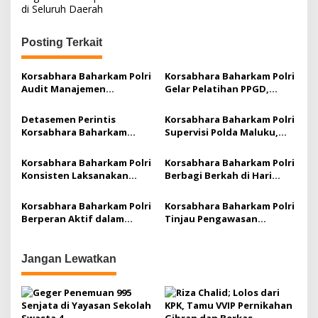
v
di Seluruh Daerah
i
g
Posting Terkait
a
Korsabhara Baharkam Polri
Korsabhara Baharkam Polri
s
Audit Manajemen
Gelar Pelatihan PPGD,
i
Pengamanan PT Medco E&P
Cetak “Polisi Penolong”
Malaka
p
Detasemen Perintis
Korsabhara Baharkam Polri
Korsabhara Baharkam
Supervisi Polda Maluku,
o
Polri, Patroli Dialogis di
Fokus Asistensi Dalmas,
s
Stasiun Kalibata dan
Tipiring, dan Pamobvit
Korsabhara Baharkam Polri
Korsabhara Baharkam Polri
Terminal Pasar Minggu
Konsisten Laksanakan
Berbagi Berkah di Hari
Program Jum’at Barokah di
Jumat
Depok
Korsabhara Baharkam Polri
Korsabhara Baharkam Polri
Berperan Aktif dalam
Tinjau Pengawasan
Upaya Mitigasi Bencana di
Destinasi Wisata Wendit-
Indonesia
Malang
Jangan Lewatkan