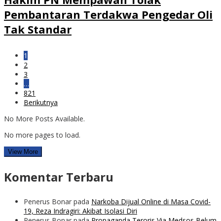
Pembantaran Terdakwa Pengedar Oli
Tak Standar
1
2
3
…
821
Berikutnya
No More Posts Available.
No more pages to load.
View More
Komentar Terbaru
Penerus Bonar
pada
Narkoba Dijual Online di Masa Covid-
19, Reza Indragiri: Akibat Isolasi Diri
Penerus Bonar
pada
Propaganda Teroris Via Medsos Belum