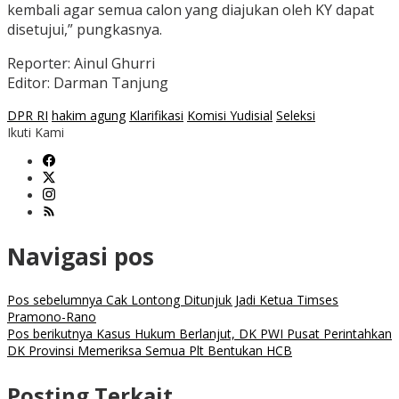
kembali agar semua calon yang diajukan oleh KY dapat
disetujui,” pungkasnya.
Reporter: Ainul Ghurri
Editor: Darman Tanjung
DPR RI
hakim agung
Klarifikasi
Komisi Yudisial
Seleksi
Ikuti Kami
Navigasi pos
Pos sebelumnya
Cak Lontong Ditunjuk Jadi Ketua Timses
Pramono-Rano
Pos berikutnya
Kasus Hukum Berlanjut, DK PWI Pusat Perintahkan
DK Provinsi Memeriksa Semua Plt Bentukan HCB
Posting Terkait