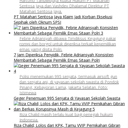
Hartono Tanuwidjaja Kuasa Hukum PT Matahari
Sentosa Jaya dan Vashdev Dhalamal Direktur PT
Matahari Sentosa Jaya.
PT Matahari Sentosa Jaya Klaim Jadi Korban Eksekusi
Sepihak oleh Oknum SPSI
Febrie Adriansyah dibawa Timdiksus Kejagung pakai
rompi dan borgol untuk diperiksa terkait kepemilikan
emas yamg disita Polri.
7 Jam Diperiksa Penyidik, Febrie Adriansyah Konsisten
Membantah Sebagai Pemilik Emas Sitaan Polri
Polisi menemukan 995 senjata, termasuk airsoft gun
dan senjata api, di yayasan sekolah swasta di Pondok
Pinang, Kebayoran Lama, Jakarta Selatan. Foto:
Istimewa
Geger Penemuan 995 Senjata di Yayasan Sekolah Swasta
Riza Chalid masih terlalu kuat bagi penegak hukum
Indonesia.
Riza Chalid; Lolos dari KPK, Tamu VVIP Pernikahan Gibran