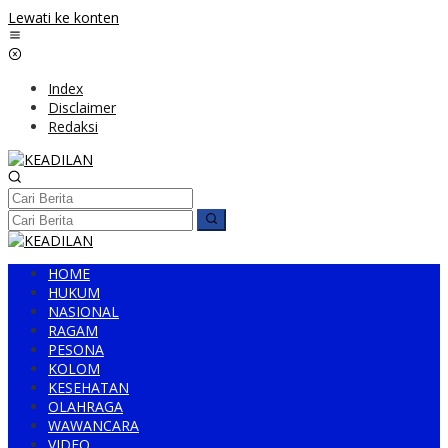
Lewati ke konten
Index
Disclaimer
Redaksi
HOME
HUKUM
NASIONAL
RAGAM
PESONA
KOLOM
KESEHATAN
OLAHRAGA
WAWANCARA
VIDEO