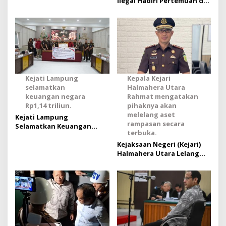
Ilegal Hadiri Pertemuan di
Istana, Ini Kata Bareskrim
Polri
Kejati Lampung
Kepala Kejari
selamatkan
Halmahera Utara
keuangan negara
Rahmat mengatakan
Rp1,14 triliun.
pihaknya akan
melelang aset
Kejati Lampung
rampasan secara
Selamatkan Keuangan
terbuka.
Negara Rp1,14 Triliun
Kejaksaan Negeri (Kejari)
Halmahera Utara Lelang
Serentak Aset Rampasan