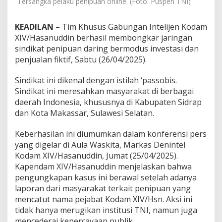
Tersangka pelaku penipuan online. (Foto. Puspen TNI)
p
u
a
KEADILAN
– Tim Khusus Gabungan Intelijen Kodam
n
XIV/Hasanuddin berhasil membongkar jaringan
O
sindikat penipuan daring bermodus investasi dan
n
penjualan fiktif, Sabtu (26/04/2025).
l
i
n
Sindikat ini dikenal dengan istilah ‘passobis.
e
Sindikat ini meresahkan masyarakat di berbagai
,
daerah Indonesia, khususnya di Kabupaten Sidrap
4
dan Kota Makassar, Sulawesi Selatan.
0
T
e
Keberhasilan ini diumumkan dalam konferensi pers
r
yang digelar di Aula Waskita, Markas Denintel
s
Kodam XIV/Hasanuddin, Jumat (25/04/2025).
a
Kapendam XIV/Hasanuddin menjelaskan bahwa
n
g
pengungkapan kasus ini berawal setelah adanya
k
laporan dari masyarakat terkait penipuan yang
a
mencatut nama pejabat Kodam XIV/Hsn. Aksi ini
D
tidak hanya merugikan institusi TNI, namun juga
i
mencederai kepercayaan publik.
t