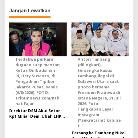
i
Jangan Lewatkan
g
a
s
i
p
o
Terdakwa perkara
Anton Timbang
dugaan suap mantan
(dilingkari),
s
Ketua Ombudsman
tersangka kasus
RI, Hery Susanto, di
tambang ilegal di
Pengadilan Tipikor
Sulawesi Utara saat
Jakarta Pusat, Kamis
photo bersama
(6/8/2026). FOTO:
Presiden Prabowo di
Tribunnews.com/Rah
Istana Negara, 31 Juli
nat Fajar
2026. Foto:
Tangkapan Layar
Direktur DSM Akui Setor
Instagram
Rp1 Miliar Demi Ubah LHP
@sekretariat.kabine
Ombudsman
t
Tersangka Tambang Nikel