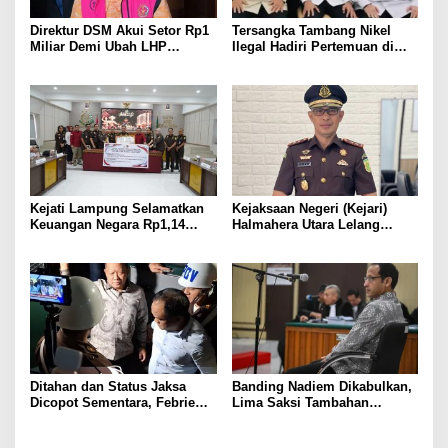
Direktur DSM Akui Setor Rp1
Tersangka Tambang Nikel
Miliar Demi Ubah LHP
Ilegal Hadiri Pertemuan di
Ombudsman
Istana, Ini Kata Bareskrim
Polri
Kejati Lampung Selamatkan
Kejaksaan Negeri (Kejari)
Keuangan Negara Rp1,14
Halmahera Utara Lelang
Triliun
Serentak Aset Rampasan
Ditahan dan Status Jaksa
Banding Nadiem Dikabulkan,
Dicopot Sementara, Febrie
Lima Saksi Tambahan
Cuma Terima Gaji Separuh
Diperiksa