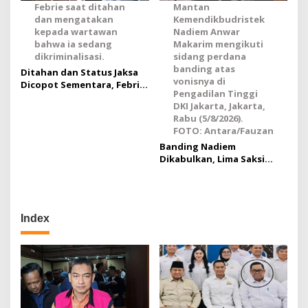
Febrie saat ditahan
Mantan
dan mengatakan
Kemendikbudristek
kepada wartawan
Nadiem Anwar
bahwa ia sedang
Makarim mengikuti
dikriminalisasi.
sidang perdana
banding atas
Ditahan dan Status Jaksa
vonisnya di
Dicopot Sementara, Febrie
Pengadilan Tinggi
Cuma Terima Gaji Separuh
DKI Jakarta, Jakarta,
Rabu (5/8/2026).
FOTO: Antara/Fauzan
Banding Nadiem
Dikabulkan, Lima Saksi
Tambahan Diperiksa
Index