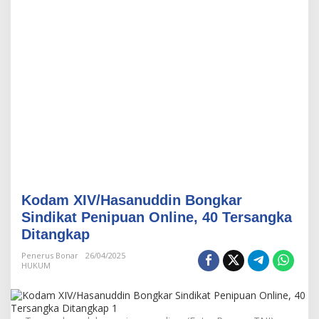
n
u
d
d
i
n
B
o
n
g
k
a
r
S
i
Kodam XIV/Hasanuddin Bongkar
n
d
Sindikat Penipuan Online, 40 Tersangka
i
Ditangkap
k
a
Penerus Bonar
26/04/2025
t
HUKUM
P
e
n
i