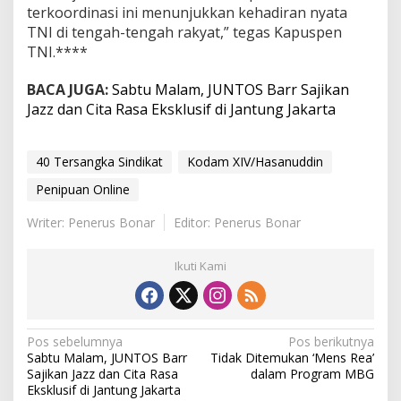
terkoordinasi ini menunjukkan kehadiran nyata
TNI di tengah-tengah rakyat,” tegas Kapuspen
TNI.****
BACA JUGA:
Sabtu Malam, JUNTOS Barr Sajikan
Jazz dan Cita Rasa Eksklusif di Jantung Jakarta
40 Tersangka Sindikat
Kodam XIV/Hasanuddin
Penipuan Online
Writer: Penerus Bonar
Editor: Penerus Bonar
Ikuti Kami
N
Pos sebelumnya
Pos berikutnya
Sabtu Malam, JUNTOS Barr
Tidak Ditemukan ‘Mens Rea’
a
Sajikan Jazz dan Cita Rasa
dalam Program MBG
Eksklusif di Jantung Jakarta
v