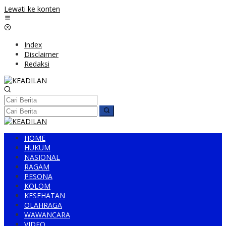
Lewati ke konten
Index
Disclaimer
Redaksi
HOME
HUKUM
NASIONAL
RAGAM
PESONA
KOLOM
KESEHATAN
OLAHRAGA
WAWANCARA
VIDEO