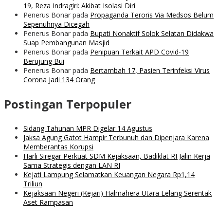
19, Reza Indragiri: Akibat Isolasi Diri
Penerus Bonar
pada
Propaganda Teroris Via Medsos Belum
Sepenuhnya Dicegah
Penerus Bonar
pada
Bupati Nonaktif Solok Selatan Didakwa
Suap Pembangunan Masjid
Penerus Bonar
pada
Penipuan Terkait APD Covid-19
Berujung Bui
Penerus Bonar
pada
Bertambah 17, Pasien Terinfeksi Virus
Corona Jadi 134 Orang
Postingan Terpopuler
Sidang Tahunan MPR Digelar 14 Agustus
Jaksa Agung Gatot Hampir Terbunuh dan Dipenjara Karena
Memberantas Korupsi
Harli Siregar Perkuat SDM Kejaksaan, Badiklat RI Jalin Kerja
Sama Strategis dengan LAN RI
Kejati Lampung Selamatkan Keuangan Negara Rp1,14
Triliun
Kejaksaan Negeri (Kejari) Halmahera Utara Lelang Serentak
Aset Rampasan