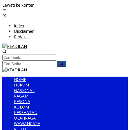
Lewati ke konten
Index
Disclaimer
Redaksi
HOME
HUKUM
NASIONAL
RAGAM
PESONA
KOLOM
KESEHATAN
OLAHRAGA
WAWANCARA
VIDEO