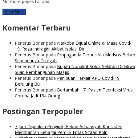
No more pages to load.
View More
Komentar Terbaru
Penerus Bonar
pada
Narkoba Dijual Online di Masa Covid-
19, Reza Indragiri: Akibat Isolasi Diri
Penerus Bonar
pada
Propaganda Teroris Via Medsos Belum
Sepenuhnya Dicegah
Penerus Bonar
pada
Bupati Nonaktif Solok Selatan Didakwa
Suap Pembangunan Masjid
Penerus Bonar
pada
Penipuan Terkait APD Covid-19
Berujung Bui
Penerus Bonar
pada
Bertambah 17, Pasien Terinfeksi Virus
Corona Jadi 134 Orang
Postingan Terpopuler
7 Jam Diperiksa Penyidik, Febrie Adriansyah Konsisten
Membantah Sebagai Pemilik Emas Sitaan Polri