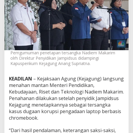
u
n
g
T
a
h
a
n
N
a
Pemgumuman penetapan tersangka Nadiem Makarim
d
olrh Direktur Penyidikan Jampidsus didampingi
i
Kapuspenkum Kejagung Anang Supriatna.
e
m
KEADILAN
– Kejaksaan Agung (Kejagung) langsung
M
a
menahan mantan Menteri Pendidikan,
k
Kebudayaan, Riset dan Teknologi Nadiem Makarim.
a
Penahanan dilakukan setelah penyidik Jampidsus
r
Kejagung menetapkannya sebagai tersangka
i
m
kasus dugaan korupsi pengadaan laptop berbasis
chromebook.
“Dari hasil pendalaman, keterangan saksi-saksi,