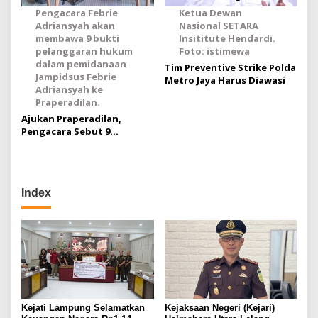
Pengacara Febrie
Ketua Dewan
Adriansyah akan
Nasional SETARA
membawa 9 bukti
Insititute Hendardi.
pelanggaran hukum
Foto: istimewa
dalam pemidanaan
Tim Preventive Strike Polda
Jampidsus Febrie
Metro Jaya Harus Diawasi
Adriansyah ke
Praperadilan.
Ajukan Praperadilan,
Pengacara Sebut 9
Pelanggaran Hukum dalam
Pemidanaan Jampidsus
Febrie
Index
Kejati Lampung Selamatkan
Kejaksaan Negeri (Kejari)