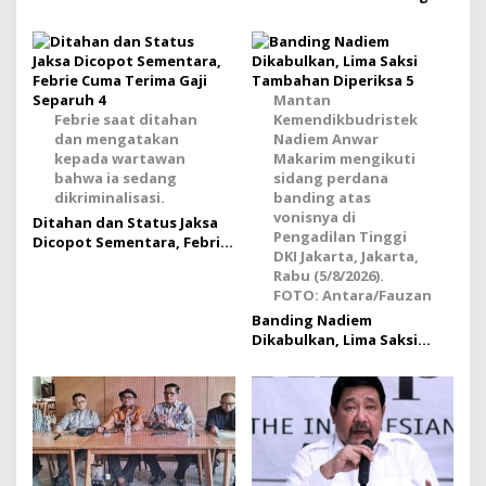
Serentak Aset Rampasan
Mantan
Febrie saat ditahan
Kemendikbudristek
dan mengatakan
Nadiem Anwar
kepada wartawan
Makarim mengikuti
bahwa ia sedang
sidang perdana
dikriminalisasi.
banding atas
vonisnya di
Ditahan dan Status Jaksa
Pengadilan Tinggi
Dicopot Sementara, Febrie
DKI Jakarta, Jakarta,
Cuma Terima Gaji Separuh
Rabu (5/8/2026).
FOTO: Antara/Fauzan
Banding Nadiem
Dikabulkan, Lima Saksi
Tambahan Diperiksa