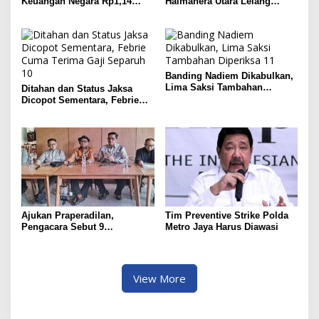
Keuangan Negara Rp1,14
Halmahera Utara Lelang
Triliun
Serentak Aset Rampasan
Banding Nadiem Dikabulkan,
Lima Saksi Tambahan
Ditahan dan Status Jaksa
Diperiksa
Dicopot Sementara, Febrie
Cuma Terima Gaji Separuh
Ajukan Praperadilan,
Tim Preventive Strike Polda
Pengacara Sebut 9
Metro Jaya Harus Diawasi
Pelanggaran Hukum dalam
Pemidanaan Jampidsus
Febrie
View More