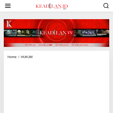
L
e
w
a
t
i
k
e
k
o
n
t
e
Home
/
HUKUM
K
n
o
r
u
p
s
i
K
e
m
e
n
d