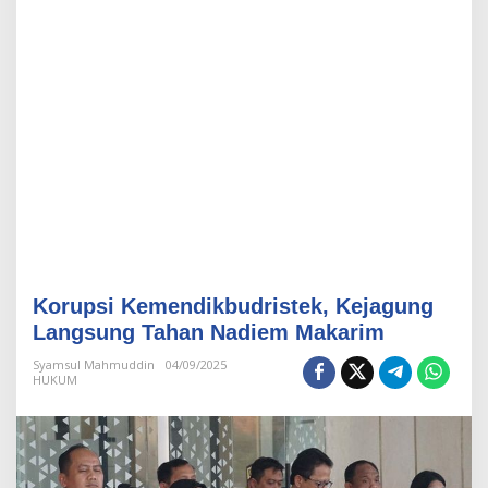
i
k
b
u
d
r
i
s
t
e
k
,
K
e
j
Korupsi Kemendikbudristek, Kejagung
a
g
Langsung Tahan Nadiem Makarim
u
n
Syamsul Mahmuddin
04/09/2025
HUKUM
g
L
a
n
g
s