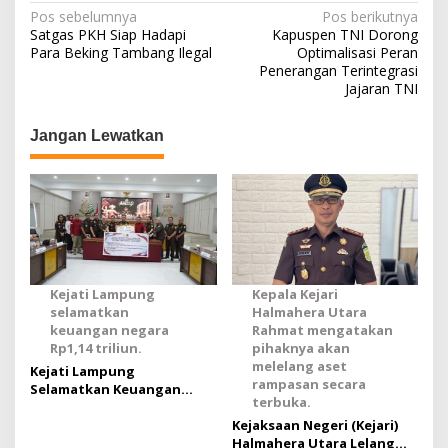
N
Pos sebelumnya
Pos berikutnya
Satgas PKH Siap Hadapi
Kapuspen TNI Dorong
a
Para Beking Tambang Ilegal
Optimalisasi Peran
Penerangan Terintegrasi
v
Jajaran TNI
i
g
Jangan Lewatkan
a
s
i
p
o
Kejati Lampung
Kepala Kejari
s
selamatkan
Halmahera Utara
keuangan negara
Rahmat mengatakan
Rp1,14 triliun.
pihaknya akan
melelang aset
Kejati Lampung
rampasan secara
Selamatkan Keuangan
terbuka.
Negara Rp1,14 Triliun
Kejaksaan Negeri (Kejari)
Halmahera Utara Lelang