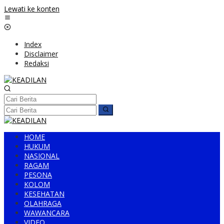
Lewati ke konten
Index
Disclaimer
Redaksi
HOME
HUKUM
NASIONAL
RAGAM
PESONA
KOLOM
KESEHATAN
OLAHRAGA
WAWANCARA
VIDEO