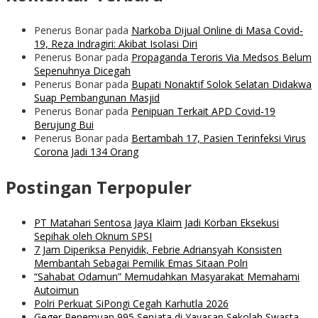
Penerus Bonar
pada
Narkoba Dijual Online di Masa Covid-
19, Reza Indragiri: Akibat Isolasi Diri
Penerus Bonar
pada
Propaganda Teroris Via Medsos Belum
Sepenuhnya Dicegah
Penerus Bonar
pada
Bupati Nonaktif Solok Selatan Didakwa
Suap Pembangunan Masjid
Penerus Bonar
pada
Penipuan Terkait APD Covid-19
Berujung Bui
Penerus Bonar
pada
Bertambah 17, Pasien Terinfeksi Virus
Corona Jadi 134 Orang
Postingan Terpopuler
PT Matahari Sentosa Jaya Klaim Jadi Korban Eksekusi
Sepihak oleh Oknum SPSI
7 Jam Diperiksa Penyidik, Febrie Adriansyah Konsisten
Membantah Sebagai Pemilik Emas Sitaan Polri
“Sahabat Odamun” Memudahkan Masyarakat Memahami
Autoimun
Polri Perkuat SiPongi Cegah Karhutla 2026
Geger Penemuan 995 Senjata di Yayasan Sekolah Swasta