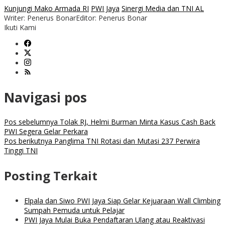
Kunjungi Mako Armada RI
PWI Jaya
Sinergi Media dan TNI AL
Writer: Penerus Bonar
Editor: Penerus Bonar
Ikuti Kami
Navigasi pos
Pos sebelumnya
Tolak RJ, Helmi Burman Minta Kasus Cash Back
PWI Segera Gelar Perkara
Pos berikutnya
Panglima TNI Rotasi dan Mutasi 237 Perwira
Tinggi TNI
Posting Terkait
Elpala dan Siwo PWI Jaya Siap Gelar Kejuaraan Wall Climbing
Sumpah Pemuda untuk Pelajar
PWI Jaya Mulai Buka Pendaftaran Ulang atau Reaktivasi