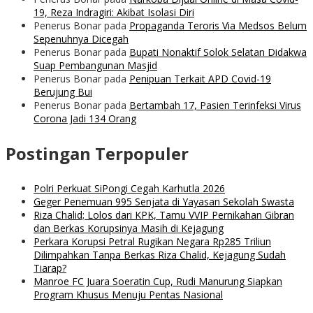
19, Reza Indragiri: Akibat Isolasi Diri
Penerus Bonar
pada
Propaganda Teroris Via Medsos Belum
Sepenuhnya Dicegah
Penerus Bonar
pada
Bupati Nonaktif Solok Selatan Didakwa
Suap Pembangunan Masjid
Penerus Bonar
pada
Penipuan Terkait APD Covid-19
Berujung Bui
Penerus Bonar
pada
Bertambah 17, Pasien Terinfeksi Virus
Corona Jadi 134 Orang
Postingan Terpopuler
Polri Perkuat SiPongi Cegah Karhutla 2026
Geger Penemuan 995 Senjata di Yayasan Sekolah Swasta
Riza Chalid; Lolos dari KPK, Tamu VVIP Pernikahan Gibran
dan Berkas Korupsinya Masih di Kejagung
Perkara Korupsi Petral Rugikan Negara Rp285 Triliun
Dilimpahkan Tanpa Berkas Riza Chalid, Kejagung Sudah
Tiarap?
Manroe FC Juara Soeratin Cup, Rudi Manurung Siapkan
Program Khusus Menuju Pentas Nasional