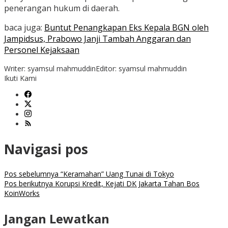
penerangan hukum di daerah.
baca juga:
Buntut Penangkapan Eks Kepala BGN oleh
Jampidsus, Prabowo Janji Tambah Anggaran dan
Personel Kejaksaan
Writer: syamsul mahmuddin
Editor: syamsul mahmuddin
Ikuti Kami
Navigasi pos
Pos sebelumnya
“Keramahan” Uang Tunai di Tokyo
Pos berikutnya
Korupsi Kredit, Kejati DK Jakarta Tahan Bos
KoinWorks
Jangan Lewatkan