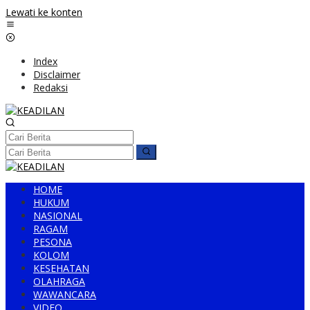
Lewati ke konten
Index
Disclaimer
Redaksi
HOME
HUKUM
NASIONAL
RAGAM
PESONA
KOLOM
KESEHATAN
OLAHRAGA
WAWANCARA
VIDEO