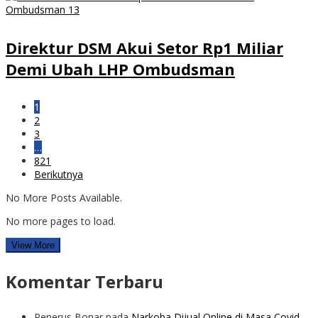
Direktur DSM Akui Setor Rp1 Miliar
Demi Ubah LHP Ombudsman
1
2
3
…
821
Berikutnya
No More Posts Available.
No more pages to load.
View More
Komentar Terbaru
Penerus Bonar
pada
Narkoba Dijual Online di Masa Covid-