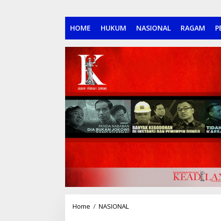
HOME
HUKUM
NASIONAL
RAGAM
P
Home
/
NASIONAL
P
o