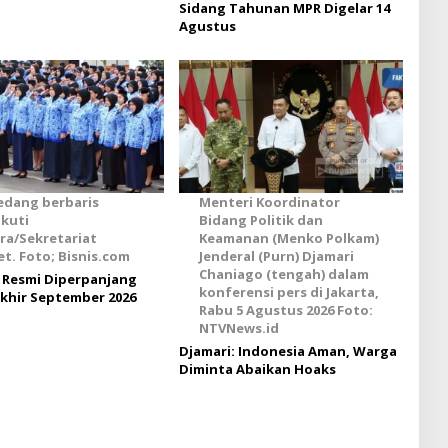
Sidang Tahunan MPR Digelar 14
Agustus
edang berbaris
Menteri Koordinator
kuti
Bidang Politik dan
ra/Sekretariat
Keamanan (Menko Polkam)
t. Foto; Bisnis.com
Jenderal (Purn) Djamari
Chaniago (tengah) dalam
Resmi Diperpanjang
konferensi pers di Jakarta,
khir September 2026
Rabu 5 Agustus 2026 Foto:
NTVNews.id
Djamari: Indonesia Aman, Warga
Diminta Abaikan Hoaks