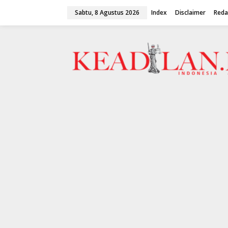
L
Sabtu, 8 Agustus 2026
Index
Disclaimer
Reda
e
w
a
t
i
k
e
k
o
n
t
e
n