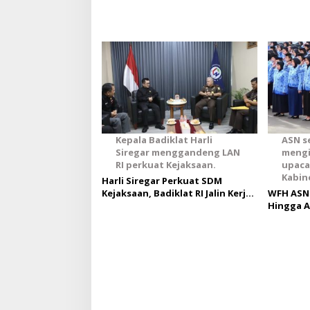
Kepala Badiklat Harli
ASN s
Siregar menggandeng LAN
mengi
RI perkuat Kejaksaan.
upaca
Kabine
Harli Siregar Perkuat SDM
Kejaksaan, Badiklat RI Jalin Kerja
WFH ASN 
Sama Strategis dengan LAN RI
Hingga A