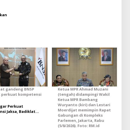
nkan
lat gandeng BNSP
Ketua MPR Ahmad Muzani
 perkuat kompetensi
(tengah) didampingi Wakil
Ketua MPR Bambang
Wuryanto (kiri) dan Lestari
egar Perkuat
Moerdijat memimpin Rapat
si Jaksa, Badiklat
Gabungan di Kompleks
n RI Gandeng BNSP
Parlemen, Jakarta, Rabu
 Sertifikasi Profesional
(5/8/2026). Foto: RM.id