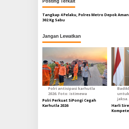
Posting Terkait
g
a
Tangkap 4 Pelaku, Polres Metro Depok Ama
302 Kg Sabu
s
i
Jangan Lewatkan
p
o
s
Polri antisipasi karhutla
Badik
2026. Foto: istimewa
untuk
jaksa.
Polri Perkuat SiPongi Cegah
Karhutla 2026
Harli Sir
Kompeten
Kejaksaa
Wujudkan