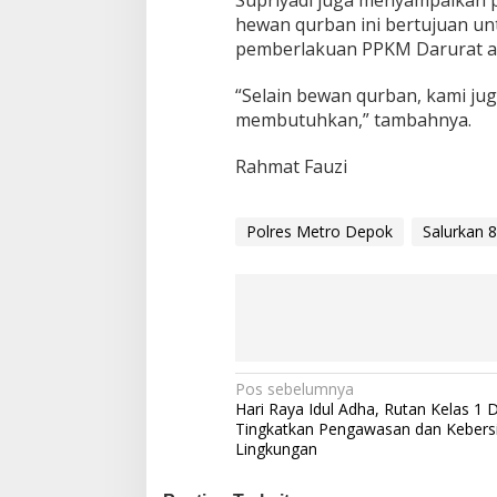
Supriyadi juga menyampaikan 
hewan qurban ini bertujuan u
pemberlakuan PPKM Darurat aki
“Selain bewan qurban, kami j
membutuhkan,” tambahnya.
Rahmat Fauzi
Polres Metro Depok
Salurkan 
N
Pos sebelumnya
Hari Raya Idul Adha, Rutan Kelas 1 
a
Tingkatkan Pengawasan dan Kebers
Lingkungan
v
i