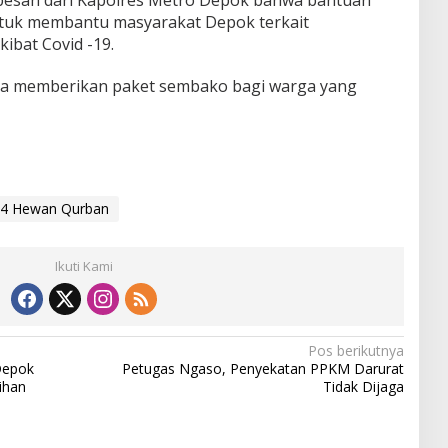
pesan dari Kapolres Metro Depok bahwa bantuan
ntuk membantu masyarakat Depok terkait
bat Covid -19.
uga memberikan paket sembako bagi warga yang
84 Hewan Qurban
Ikuti Kami
Pos berikutnya
Depok
Petugas Ngaso, Penyekatan PPKM Darurat
ihan
Tidak Dijaga