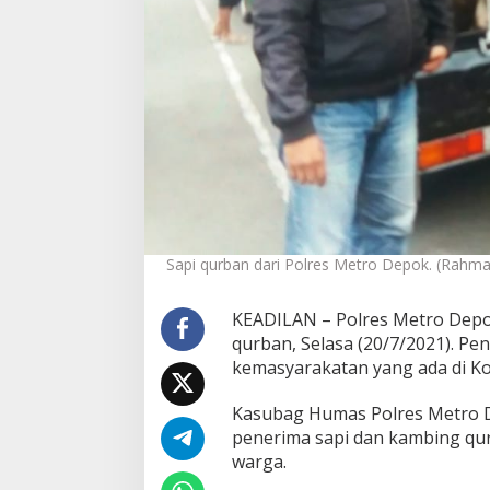
e
w
a
n
Q
u
r
b
a
n
Sapi qurban dari Polres Metro Depok. (Rahma
KEADILAN – Polres Metro Depo
qurban, Selasa (20/7/2021). Pen
kemasyarakatan yang ada di K
Kasubag Humas Polres Metro D
penerima sapi dan kambing qu
warga.