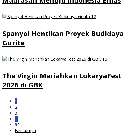
Madrasah Menuju Indonesia Emas
Spanyol Hentikan Proyek Budidaya
Gurita
The Virgin Meriahkan LokaryaFest
2026 di GBK
1
2
3
…
90
Berikutnya