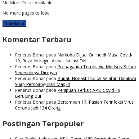
No More Posts Available.
No more pages to load.
View More
Komentar Terbaru
Penerus Bonar
pada
Narkoba Dijual Online di Masa Covid-
19, Reza Indragiri: Akibat Isolasi Diri
Penerus Bonar
pada
Propaganda Teroris Via Medsos Belum
Sepenuhnya Dicegah
Penerus Bonar
pada
Bupati Nonaktif Solok Selatan Didakwa
Suap Pembangunan Masjid
Penerus Bonar
pada
Penipuan Terkait APD Covid-19
Berujung Bui
Penerus Bonar
pada
Bertambah 17, Pasien Terinfeksi Virus
Corona Jadi 134 Orang
Postingan Terpopuler
Riza Chalid; Lolos dari KPK, Tamu VVIP Pernikahan Gibran