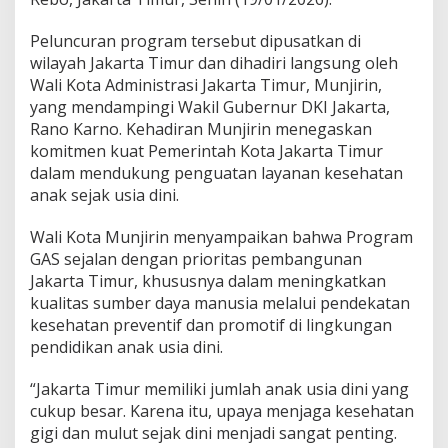
g
r
Peluncuran program tersebut dipusatkan di
a
wilayah Jakarta Timur dan dihadiri langsung oleh
m
Wali Kota Administrasi Jakarta Timur, Munjirin,
G
i
yang mendampingi Wakil Gubernur DKI Jakarta,
g
Rano Karno. Kehadiran Munjirin menegaskan
i
komitmen kuat Pemerintah Kota Jakarta Timur
A
dalam mendukung penguatan layanan kesehatan
n
anak sejak usia dini.
a
k
S
Wali Kota Munjirin menyampaikan bahwa Program
e
GAS sejalan dengan prioritas pembangunan
h
Jakarta Timur, khususnya dalam meningkatkan
a
kualitas sumber daya manusia melalui pendekatan
t
d
kesehatan preventif dan promotif di lingkungan
i
pendidikan anak usia dini.
J
a
“Jakarta Timur memiliki jumlah anak usia dini yang
k
cukup besar. Karena itu, upaya menjaga kesehatan
a
r
gigi dan mulut sejak dini menjadi sangat penting.
t