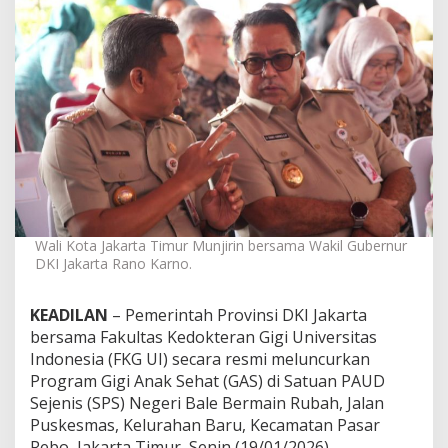
i
n
g
i
R
a
n
o
K
a
r
n
o
Wali Kota Jakarta Timur Munjirin bersama Wakil Gubernur
L
DKI Jakarta Rano Karno.
u
n
c
KEADILAN
– Pemerintah Provinsi DKI Jakarta
u
bersama Fakultas Kedokteran Gigi Universitas
r
k
Indonesia (FKG UI) secara resmi meluncurkan
a
Program Gigi Anak Sehat (GAS) di Satuan PAUD
n
Sejenis (SPS) Negeri Bale Bermain Rubah, Jalan
P
Puskesmas, Kelurahan Baru, Kecamatan Pasar
r
o
Rebo, Jakarta Timur, Senin (19/01/2026).