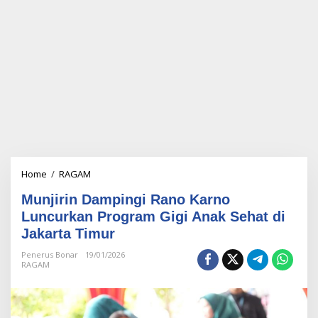
Home
/
RAGAM
M
u
Munjirin Dampingi Rano Karno
n
j
Luncurkan Program Gigi Anak Sehat di
i
Jakarta Timur
r
i
Penerus Bonar
19/01/2026
n
RAGAM
D
a
m
p