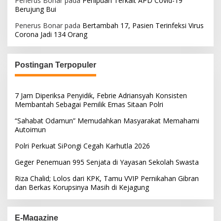
Penerus Bonar
pada
Penipuan Terkait APD Covid-19
Berujung Bui
Penerus Bonar
pada
Bertambah 17, Pasien Terinfeksi Virus
Corona Jadi 134 Orang
Postingan Terpopuler
7 Jam Diperiksa Penyidik, Febrie Adriansyah Konsisten
Membantah Sebagai Pemilik Emas Sitaan Polri
“Sahabat Odamun” Memudahkan Masyarakat Memahami
Autoimun
Polri Perkuat SiPongi Cegah Karhutla 2026
Geger Penemuan 995 Senjata di Yayasan Sekolah Swasta
Riza Chalid; Lolos dari KPK, Tamu VVIP Pernikahan Gibran
dan Berkas Korupsinya Masih di Kejagung
E-Magazine