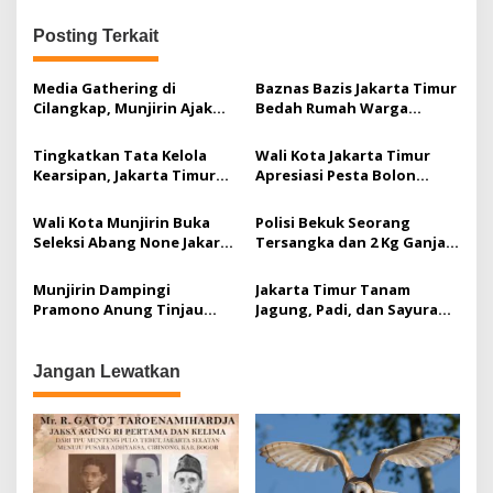
i
g
Posting Terkait
a
Media Gathering di
Baznas Bazis Jakarta Timur
s
Cilangkap, Munjirin Ajak
Bedah Rumah Warga
i
Pers Dukung
Dhuafa Pinang Ranti,
Pembangunan dan Soroti
Hadirkan Harapan Baru
p
Tingkatkan Tata Kelola
Wali Kota Jakarta Timur
Optimalisasi Aset
Kearsipan, Jakarta Timur
Apresiasi Pesta Bolon
o
Pascakebakaran
Luncurkan Program
Hutasoit se-Jabodetabek
s
Penyusutan Arsip Serentak
Wali Kota Munjirin Buka
Polisi Bekuk Seorang
di Seluruh Kecamatan dan
Seleksi Abang None Jakarta
Tersangka dan 2 Kg Ganja
Kelurahan
Timur 2026, Diikuti 362
di Cipinang-Jakarta Timur
Peserta
Munjirin Dampingi
Jakarta Timur Tanam
Pramono Anung Tinjau
Jagung, Padi, dan Sayuran
Pengolahan Sampah Jadi
di 162 Lokasi, Target Panen
Pupuk Organik di
Puluhan Ton
Kramatjati
Jangan Lewatkan