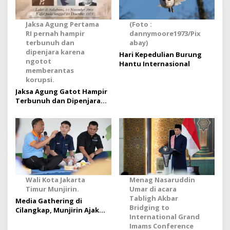
Jaksa Agung Pertama
(Foto :
RI pernah hampir
dannymoore1973/Pix
terbunuh dan
abay)
dipenjara karena
Hari Kepedulian Burung
ngotot
Hantu Internasional
memberantas
korupsi.
Jaksa Agung Gatot Hampir
Terbunuh dan Dipenjara
Karena Memberantas
Korupsi
Wali Kota Jakarta
Menag Nasaruddin
Timur Munjirin.
Umar di acara
Tabligh Akbar
Media Gathering di
Bridging to
Cilangkap, Munjirin Ajak
International Grand
Pers Dukung
Imams Conference
Pembangunan dan Soroti