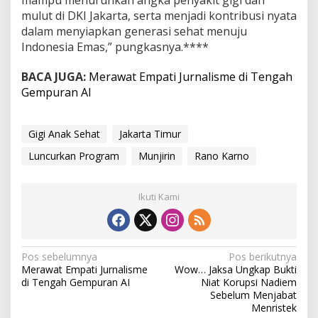
mulut di DKI Jakarta, serta menjadi kontribusi nyata
dalam menyiapkan generasi sehat menuju
Indonesia Emas,” pungkasnya.****
BACA JUGA:
Merawat Empati Jurnalisme di Tengah
Gempuran AI
Gigi Anak Sehat
Jakarta Timur
Luncurkan Program
Munjirin
Rano Karno
Ikuti Kami
N
Pos sebelumnya
Pos berikutnya
Merawat Empati Jurnalisme
Wow… Jaksa Ungkap Bukti
a
di Tengah Gempuran AI
Niat Korupsi Nadiem
Sebelum Menjabat
v
Menristek