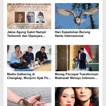
Jaksa Agung Gatot Hampir
Hari Kepedulian Burung
Terbunuh dan Dipenjara
Hantu Internasional
Karena Memberantas Korupsi
Media Gathering di
Menag Percepat Transformasi
Cilangkap, Munjirin Ajak Pers
Madrasah Menuju Indonesia
Dukung Pembangunan dan
Emas
Soroti Optimalisasi Aset
Pascakebakaran