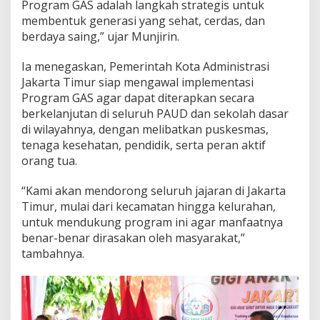
Program GAS adalah langkah strategis untuk
a
membentuk generasi yang sehat, cerdas, dan
T
berdaya saing,” ujar Munjirin.
i
m
u
Ia menegaskan, Pemerintah Kota Administrasi
r
Jakarta Timur siap mengawal implementasi
Program GAS agar dapat diterapkan secara
berkelanjutan di seluruh PAUD dan sekolah dasar
di wilayahnya, dengan melibatkan puskesmas,
tenaga kesehatan, pendidik, serta peran aktif
orang tua.
“Kami akan mendorong seluruh jajaran di Jakarta
Timur, mulai dari kecamatan hingga kelurahan,
untuk mendukung program ini agar manfaatnya
benar-benar dirasakan oleh masyarakat,”
tambahnya.