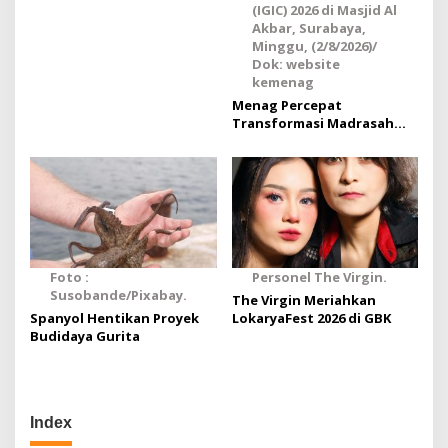
(IGIC) 2026 di Masjid Al
Optimalisasi Aset
Akbar, Surabaya,
Pascakebakaran
Minggu, (2/8/2026)/
Dok: website
kemenag
Menag Percepat
Transformasi Madrasah
Menuju Indonesia Emas
Foto :
Personel The Virgin.
Susobande/Pixabay.
The Virgin Meriahkan
Spanyol Hentikan Proyek
LokaryaFest 2026 di GBK
Budidaya Gurita
Index