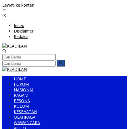
Lewati ke konten
Index
Disclaimer
Redaksi
HOME
HUKUM
NASIONAL
RAGAM
PESONA
KOLOM
KESEHATAN
OLAHRAGA
WAWANCARA
VIDEO