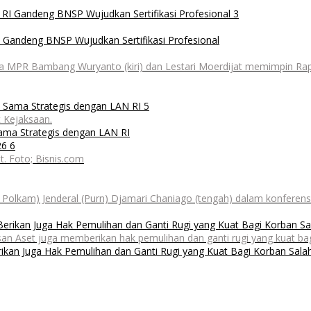
RI Gandeng BNSP Wujudkan Sertifikasi Profesional
 MPR Bambang Wuryanto (kiri) dan Lestari Moerdijat memimpin Rapa
t Kejaksaan.
 Sama Strategis dengan LAN RI
t. Foto; Bisnis.com
Polkam) Jenderal (Purn) Djamari Chaniago (tengah) dalam konferensi
Aset juga memberikan hak pemulihan dan ganti rugi yang kuat bagi
kan Juga Hak Pemulihan dan Ganti Rugi yang Kuat Bagi Korban Salah