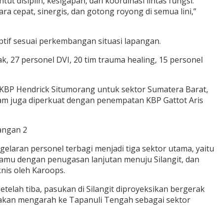
t disiplin, kesigapan, dan koordinasi lintas fungsi.
 cepat, sinergis, dan gotong royong di semua lini,”
tif sesuai perkembangan situasi lapangan.
k, 27 personel DVI, 20 tim trauma healing, 15 personel
BP Hendrick Situmorang untuk sektor Sumatera Barat,
rkam juga diperkuat dengan penempatan KBP Gattot Aris
laran personel terbagi menjadi tiga sektor utama, yaitu
Namu dengan penugasan lanjutan menuju Silangit, dan
nis oleh Karoops.
telah tiba, pasukan di Silangit diproyeksikan bergerak
ga akan mengarah ke Tapanuli Tengah sebagai sektor