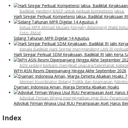
Badiklat gandeng BNSP untuk perkuat kompetensi jaksa.
Harli Siregar Perkuat Kompetensi Jaksa, Badiklat Kejaksaan 
Ketua MPR Ahmad Muzani (tengah) didampingi Wakil Ketua
Foto: RM.id
Sidang Tahunan MPR Digelar 14 Agustus
Kepala Badiklat Harli Siregar menggandeng LAN RI perkua
Harli Siregar Perkuat SDM Kejaksaan, Badiklat RI Jalin Kerja
ASN sedang berbaris mengikuti upacara/Sekretariat Kabine
WFH ASN Resmi Diperpanjang Hingga Akhir September 2026
Menteri Koordinator Bidang Politik dan Keamanan (Menko 
Djamari: Indonesia Aman, Warga Diminta Abaikan Hoaks
Advokat Firman Wijaya mengingatkan agar RUU Peramoasan 
Advokat Firman Wijaya Usul RUU Perampasan Aset Harus Beri
Index