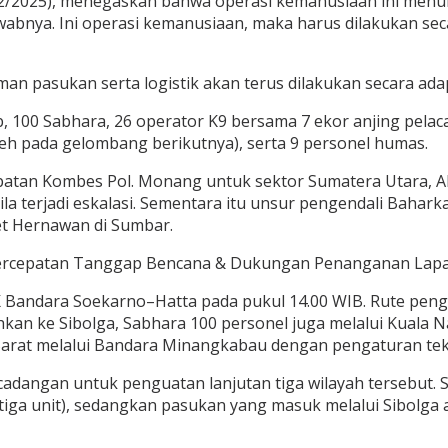
12/2025), menegaskan bahwa operasi kemanusiaan ini menuntu
nya. Ini operasi kemanusiaan, maka harus dilakukan secara
 pasukan serta logistik akan terus dilakukan secara adap
b, 100 Sabhara, 26 operator K9 bersama 7 ekor anjing pelaca
ceh pada gelombang berikutnya), serta 9 personel humas.
tan Kombes Pol. Monang untuk sektor Sumatera Utara, AK
ila terjadi eskalasi. Sementara itu unsur pengendali Baha
et Hernawan di Sumbar.
Bandara Soekarno–Hatta pada pukul 14.00 WIB. Rute pengge
an ke Sibolga, Sabhara 100 personel juga melalui Kuala 
Barat melalui Bandara Minangkabau dengan pengaturan tek
adangan untuk penguatan lanjutan tiga wilayah tersebut. Se
n (tiga unit), sedangkan pasukan yang masuk melalui Sibol