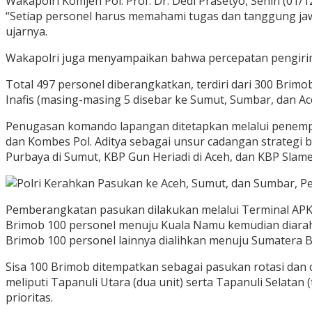
Wakapolri Komjen Pol. Prof. Dr. Dedi Prasetyo, Senin (01/
“Setiap personel harus memahami tugas dan tanggung jawab
ujarnya.
Wakapolri juga menyampaikan bahwa percepatan pengiriman
Total 497 personel diberangkatkan, terdiri dari 300 Brimo
Inafis (masing-masing 5 disebar ke Sumut, Sumbar, dan A
Penugasan komando lapangan ditetapkan melalui penempa
dan Kombes Pol. Aditya sebagai unsur cadangan strategi b
Purbaya di Sumut, KBP Gun Heriadi di Aceh, dan KBP Slam
Pemberangkatan pasukan dilakukan melalui Terminal APK 
Brimob 100 personel menuju Kuala Namu kemudian diarahk
Brimob 100 personel lainnya dialihkan menuju Sumatera 
Sisa 100 Brimob ditempatkan sebagai pasukan rotasi dan c
meliputi Tapanuli Utara (dua unit) serta Tapanuli Selata
prioritas.