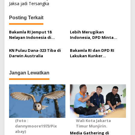
i
Jaksa jadi Tersangka
g
Posting Terkait
a
s
Bakamla RI Jemput 18
Lebih Merugikan
i
Nelayan Indonesia di
Indonesia, DPD Minta
Australia
Tinjau Ulang MoU Pulau
p
Pasir
KN Pulau Dana-323 Tiba di
Bakamla RI dan DPD RI
o
Darwin Australia
Lakukan Kunker
s
Kemaritiman ke Australia
Jangan Lewatkan
(Foto :
Wali Kota Jakarta
dannymoore1973/Pix
Timur Munjirin.
abay)
Media Gathering di