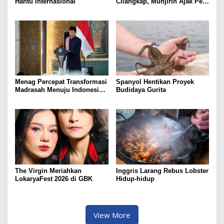
Hantu Internasional
Cilangkap, Munjirin Ajak Pers
Dukung Pembangunan dan
Soroti Optimalisasi Aset
Pascakebakaran
Menag Percepat Transformasi
Spanyol Hentikan Proyek
Madrasah Menuju Indonesia
Budidaya Gurita
Emas
The Virgin Meriahkan
Inggris Larang Rebus Lobster
LokaryaFest 2026 di GBK
Hidup-hidup
View More