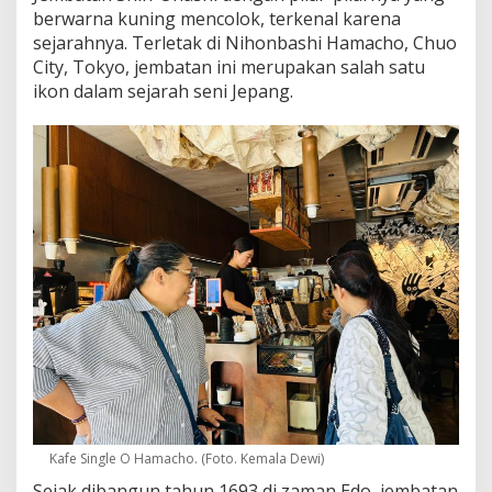
berwarna kuning mencolok, terkenal karena
K
o
sejarahnya. Terletak di Nihonbashi Hamacho, Chuo
p
City, Tokyo, jembatan ini merupakan salah satu
i
ikon dalam sejarah seni Jepang.
J
e
p
a
n
g
R
a
s
a
A
u
s
t
r
a
l
i
a
Kafe Single O Hamacho. (Foto. Kemala Dewi)
Sejak dibangun tahun 1693 di zaman Edo, jembatan