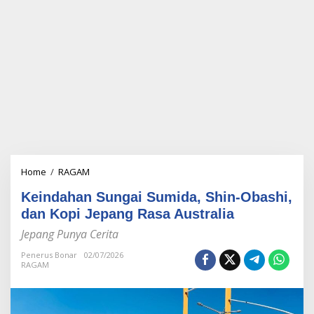
Home
/
RAGAM
K
e
Keindahan Sungai Sumida, Shin-Obashi,
i
n
dan Kopi Jepang Rasa Australia
d
Jepang Punya Cerita
a
h
Penerus Bonar
02/07/2026
a
RAGAM
n
S
u
n