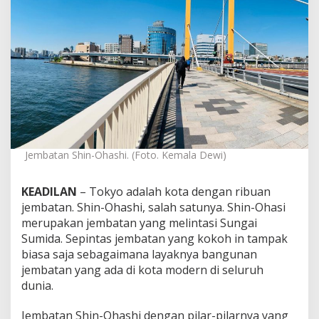
g
a
i
S
u
m
i
d
a
,
S
h
Jembatan Shin-Ohashi. (Foto. Kemala Dewi)
i
n
-
KEADILAN
– Tokyo adalah kota dengan ribuan
O
jembatan. Shin-Ohashi, salah satunya. Shin-Ohasi
b
merupakan jembatan yang melintasi Sungai
a
Sumida. Sepintas jembatan yang kokoh in tampak
s
biasa saja sebagaimana layaknya bangunan
h
i
jembatan yang ada di kota modern di seluruh
,
dunia.
d
a
Jembatan Shin-Ohashi dengan pilar-pilarnya yang
n