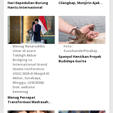
Hari Kepedulian Burung
Cilangkap, Munjirin Ajak
Hantu Internasional
Pers Dukung
Pembangunan dan Soroti
Optimalisasi Aset
Pascakebakaran
Menag Nasaruddin
Foto :
Umar di acara
Susobande/Pixabay.
Tabligh Akbar
Spanyol Hentikan Proyek
Bridging to
Budidaya Gurita
International Grand
Imams Conference
(IGIC) 2026 di Masjid Al
Akbar, Surabaya,
Minggu, (2/8/2026)/
Dok: website
kemenag
Menag Percepat
Transformasi Madrasah
Menuju Indonesia Emas