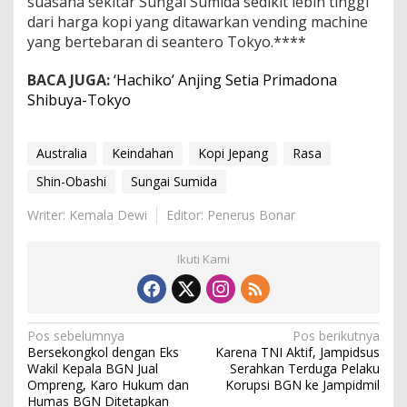
suasana sekitar Sungai Sumida sedikit lebih tinggi
dari harga kopi yang ditawarkan vending machine
yang bertebaran di seantero Tokyo.****
BACA JUGA:
‘Hachiko’ Anjing Setia Primadona
Shibuya-Tokyo
Australia
Keindahan
Kopi Jepang
Rasa
Shin-Obashi
Sungai Sumida
Writer: Kemala Dewi
Editor: Penerus Bonar
Ikuti Kami
N
Pos sebelumnya
Pos berikutnya
Bersekongkol dengan Eks
Karena TNI Aktif, Jampidsus
a
Wakil Kepala BGN Jual
Serahkan Terduga Pelaku
Ompreng, Karo Hukum dan
Korupsi BGN ke Jampidmil
v
Humas BGN Ditetapkan