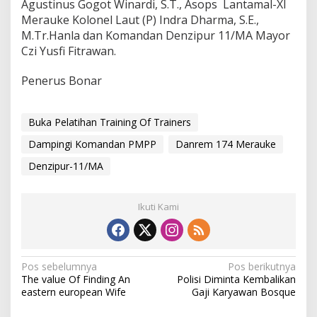
Agustinus Gogot Winardi, S.T., Asops Lantamal-XI
i
Merauke Kolonel Laut (P) Indra Dharma, S.E.,
n
M.Tr.Hanla dan Komandan Denzipur 11/MA Mayor
e
Czi Yusfi Fitrawan.
r
s
d
Penerus Bonar
i
D
e
Buka Pelatihan Training Of Trainers
n
z
Dampingi Komandan PMPP
Danrem 174 Merauke
i
p
Denzipur-11/MA
u
r
-
Ikuti Kami
1
1
/
M
N
Pos sebelumnya
Pos berikutnya
A
The value Of Finding An
Polisi Diminta Kembalikan
a
eastern european Wife
Gaji Karyawan Bosque
v