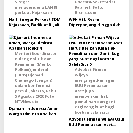
Siregar
upacara/Sekretariat
menggandeng LAN RI
Kabinet. Foto;
perkuat Kejaksaan.
Bisnis.com
Harli Siregar Perkuat SDM
WFH ASN Resmi
Kejaksaan, Badiklat RI Jalin
Diperpanjang Hingga Akhir
Kerja Sama Strategis
September 2026
dengan LAN RI
Menteri Koordinator
Bidang Politik dan
Keamanan (Menko
Polkam) Jenderal
Advokat Firman
(Purn) Djamari
Wijaya
Chaniago (tengah)
mengingatkan agar
dalam konferensi
RUU Peramoasan
pers di Jakarta, Rabu
Aset juga
5 Agustus 2026 Foto:
memberikan hak
NTVNews.id
pemulihan dan ganti
rugi yang kuat bagi
Djamari: Indonesia Aman,
korban salah sita.
Warga Diminta Abaikan
Hoaks
Advokat Firman Wijaya Usul
RUU Perampasan Aset
Harus Berikan Juga Hak