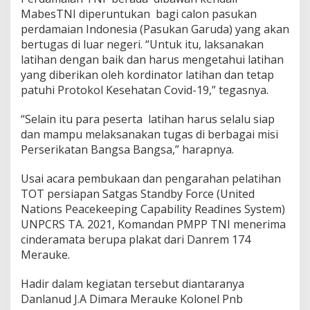
u
MabesTNI diperuntukan bagi calon pasukan
k
perdamaian Indonesia (Pasukan Garuda) yang akan
a
bertugas di luar negeri. “Untuk itu, laksanakan
P
latihan dengan baik dan harus mengetahui latihan
e
l
yang diberikan oleh kordinator latihan dan tetap
a
patuhi Protokol Kesehatan Covid-19,” tegasnya.
t
i
“Selain itu para peserta latihan harus selalu siap
h
dan mampu melaksanakan tugas di berbagai misi
a
n
Perserikatan Bangsa Bangsa,” harapnya.
T
r
Usai acara pembukaan dan pengarahan pelatihan
a
TOT persiapan Satgas Standby Force (United
i
Nations Peacekeeping Capability Readines System)
n
i
UNPCRS TA. 2021, Komandan PMPP TNI menerima
n
cinderamata berupa plakat dari Danrem 174
g
Merauke.
O
f
Hadir dalam kegiatan tersebut diantaranya
T
r
Danlanud J.A Dimara Merauke Kolonel Pnb
a