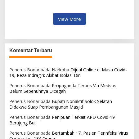
Agustus di Balai Agung
View More
Komentar Terbaru
Penerus Bonar
pada
Narkoba Dijual Online di Masa Covid-
19, Reza Indragiri: Akibat Isolasi Diri
Penerus Bonar
pada
Propaganda Teroris Via Medsos
Belum Sepenuhnya Dicegah
Penerus Bonar
pada
Bupati Nonaktif Solok Selatan
Didakwa Suap Pembangunan Masjid
Penerus Bonar
pada
Penipuan Terkait APD Covid-19
Berujung Bui
Penerus Bonar
pada
Bertambah 17, Pasien Terinfeksi Virus
Corona Jadi 134 Orang