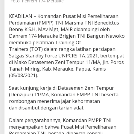
Foto. Penrem 174 Merauke.
a
u
k
KEADILAN – Komandan Pusat Misi Pemeliharaan
e
Perdamaian (PMPP) TNI Marsma TNI Benedictus
D
Benny K.S.H, MAv Mgt, MAIR didampingi oleh
a
Danrem 174 Merauke Brigjen TNI Bangun Nawoko
m
p
membuka pelatihan Training Of
i
Trainers (TOT) dalam rangka latihan persiapan
n
Satgas Standby Force UNPCRS TA. 2021, bertempat
g
di Mako Detasemen Zeni Tempur 11/MA, Jln. Poros
i
Tanah Miring, Kab. Merauke, Papua, Kamis
K
o
(05/08/2021).
m
a
Saat kunjung kerja di Detasemen Zeni Tempur
n
(Denzipur) 11/MA, Komandan PMPP TNI beserta
d
rombongan menerima jajar kehormatan
a
n
dan disambut dengan tarian adat.
P
M
Dalam pengarahannya, Komandan PMPP TNI
P
menyampaikan bahwa Pusat Misi Pemeliharaan
P
Perdamaian TNI berada dibawah kendali
B