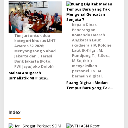
Pemulihan dan Ganti Rugi
yang Kuat Bagi Korban
Salah Sita
Kepala Dinas
Penerangan
Komando Daerah
Tim juri untuk dua
Angkatan Laut
kategori khusus MHT
(Kodaeral) IV, Kolonel
Awards 52-2026;
Laut (KH) Ign. M.
Menyongsong 5 Abad
Pundjung T., S.Sos.,
Jakarta dan Literasi
M.Sc, (kiri)
Bank Jakarta (Foto:
menyaksikan
PWI Jaya/Joko Dolok)
personel TNI AL
Malam Anugerah
bermain digital.
Jurnalistik MHT 2026
Ruang Digital: Medan
Digelar Akhir Agustus di
Tempur Baru yang Tak
Balai Agung
Mengenal Gencatan
Senjata
Index