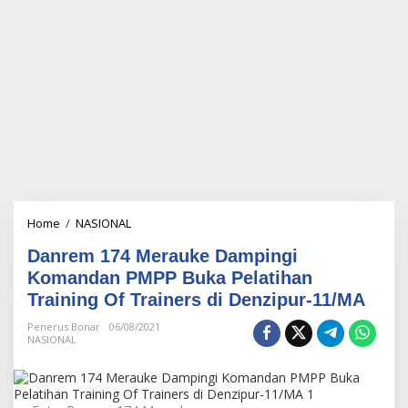
Home
/
NASIONAL
D
a
Danrem 174 Merauke Dampingi
n
r
Komandan PMPP Buka Pelatihan
e
Training Of Trainers di Denzipur-11/MA
m
1
Penerus Bonar
06/08/2021
7
NASIONAL
4
M
e
r