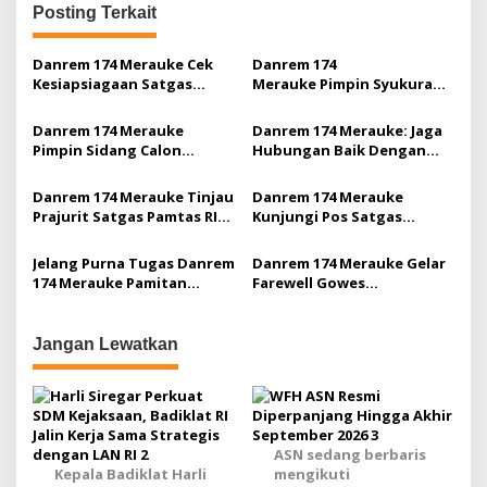
i
Posting Terkait
g
Danrem 174 Merauke Cek
Danrem 174
a
Kesiapsiagaan Satgas
Merauke Pimpin Syukuran
Yonif 600 di Asmat
HUT Ke-59 Kodam
s
XVII/Cenderawasih
Danrem 174 Merauke
Danrem 174 Merauke: Jaga
i
Pimpin Sidang Calon
Hubungan Baik Dengan
p
Tamtama
Masyarakat Melalui Binter
o
Danrem 174 Merauke Tinjau
Danrem 174 Merauke
Prajurit Satgas Pamtas RI-
Kunjungi Pos Satgas
s
PNG Yonif 757/Ghupta Vira
Pamtas RI-PNG Yonif
123/Rajawali
Jelang Purna Tugas Danrem
Danrem 174 Merauke Gelar
174 Merauke Pamitan
Farewell Gowes
Kepada Satgas Pamtas RI-
Dandenzipur-11/MA
PNG Yonif 123/RW
Sebagai Wujud
Penghargaan Atas
Jangan Lewatkan
Pengabdian di Wilayah
Korem 174/ATW
ASN sedang berbaris
Kepala Badiklat Harli
mengikuti